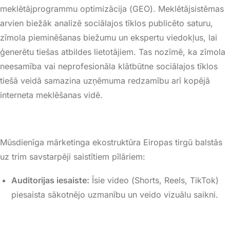
meklētājprogrammu optimizācija (
GEO
)
. Meklētājsistēmas
arvien biežāk analizē sociālajos tīklos publicēto saturu,
zīmola pieminēšanas biežumu un ekspertu viedokļus, lai
ģenerētu tiešas atbildes lietotājiem
. Tas nozīmē, ka zīmola
neesamība vai neprofesionāla klātbūtne sociālajos tīklos
tiešā veidā samazina uzņēmuma redzamību arī kopējā
interneta meklēšanas vidē
.
Mūsdienīga mārketinga ekostruktūra Eiropas tirgū balstās
uz trim savstarpēji saistītiem pīlāriem:
Auditorijas iesaiste:
Īsie video (
Shorts
,
Reels
,
TikTok
)
piesaista sākotnējo uzmanību un veido vizuālu saikni
.