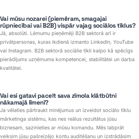
Vai mūsu nozarei (piemēram, smagajai
rūpniecībai vai B2B) vispār vajag sociālos tīklus?
Jā, absolūti. Lēmumu pieņēmēji B2B sektorā arī ir
privātpersonas, kuras ikdienā izmanto
LinkedIn
,
YouTube
vai
Instagram
. B2B sektorā sociālie tīkli kalpo kā spēcīgs
pierādījums uzņēmuma kompetencei, stabilitātei un darba
kvalitātei
.
Vai esi gatavi pacelt sava zīmola klātbūtni
nākamajā līmenī?
Ja vēlaties pārtraukt minējumus un izveidot sociālo tīklu
mārketinga sistēmu, kas nes reālus rezultātus jūsu
biznesam, sazinieties ar mūsu komandu. Mēs labprāt
veiksim jūsu pašreizējo kontu auditēšanu un izstrādāsim