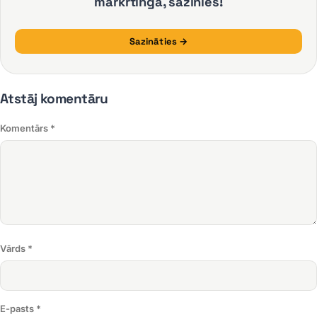
mārkrtingā, sazinies!
Sazināties →
Atstāj komentāru
Komentārs *
Vārds *
E-pasts *