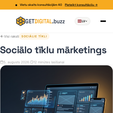
Vietu skaits konsultācijām 40
Pieteikt konsultāciju →
LV
Visi raksti
SOCIĀLIE TĪKLI
Sociālo tīklu mārketings
5. augusts 2026.
12 minūtes lasīšanai