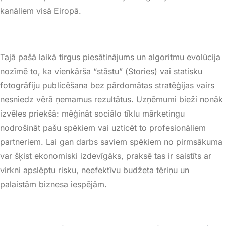
kanāliem visā Eiropā
.
Tajā pašā laikā tirgus piesātinājums un algoritmu evolūcija
nozīmē to, ka vienkārša “stāstu” (
Stories
) vai statisku
fotogrāfiju publicēšana bez pārdomātas stratēģijas vairs
nesniedz vērā ņemamus rezultātus
. Uzņēmumi bieži nonāk
izvēles priekšā: mēģināt sociālo tīklu mārketingu
nodrošināt pašu spēkiem vai uzticēt to profesionāliem
partneriem
. Lai gan darbs saviem spēkiem no pirmsākuma
var šķist ekonomiski izdevīgāks, praksē tas ir saistīts ar
virkni apslēptu risku, neefektīvu budžeta tēriņu un
palaistām biznesa iespējām
.