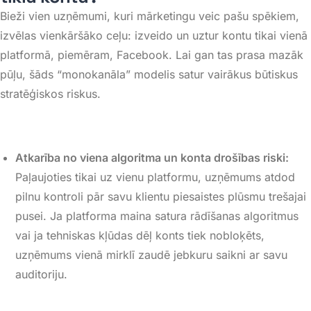
Bieži vien uzņēmumi, kuri mārketingu veic pašu spēkiem,
izvēlas vienkāršāko ceļu: izveido un uztur kontu tikai vienā
platformā, piemēram,
Facebook
. Lai gan tas prasa mazāk
pūļu, šāds “monokanāla” modelis satur vairākus būtiskus
stratēģiskos riskus.
Atkarība no viena algoritma un konta drošības riski:
Paļaujoties tikai uz vienu platformu, uzņēmums atdod
pilnu kontroli pār savu klientu piesaistes plūsmu trešajai
pusei
. Ja platforma maina satura rādīšanas algoritmus
vai ja tehniskas kļūdas dēļ konts tiek nobloķēts,
uzņēmums vienā mirklī zaudē jebkuru saikni ar savu
auditoriju
.