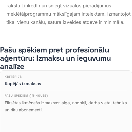
rakstu
LinkedIn
un sniegt vizuālos pierādījumus
meklētājprogrammu mākslīgajam intelektam
. Izmantojot
tikai vienu kanālu, satura izveides atdeve ir minimāla.
Pašu spēkiem pret profesionālu
aģentūru: Izmaksu un ieguvumu
analīze
Kritērijs
Kopējās izmaksas
Pašu spēkiem (In-House)
Fiksētas ikmēneša izmaksas: alga, nodokļi, darba vieta, tehnika
Profesionāla aģentūra / Partneris
un rīku abonementi
.