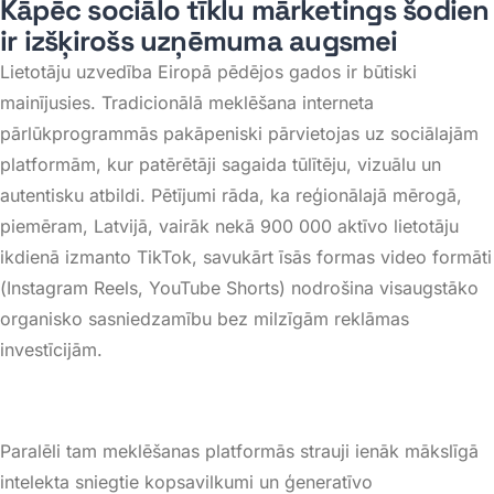
Kāpēc sociālo tīklu mārketings šodien
ir izšķirošs uzņēmuma augsmei
Lietotāju uzvedība Eiropā pēdējos gados ir būtiski
mainījusies. Tradicionālā meklēšana interneta
pārlūkprogrammās pakāpeniski pārvietojas uz sociālajām
platformām, kur patērētāji sagaida tūlītēju, vizuālu un
autentisku atbildi
. Pētījumi rāda, ka reģionālajā mērogā,
piemēram, Latvijā, vairāk nekā 900 000 aktīvo lietotāju
ikdienā izmanto
TikTok
, savukārt īsās formas video formāti
(
Instagram Reels
,
YouTube Shorts
) nodrošina visaugstāko
organisko sasniedzamību bez milzīgām reklāmas
investīcijām
.
Paralēli tam meklēšanas platformās strauji ienāk mākslīgā
intelekta sniegtie kopsavilkumi un ģeneratīvo