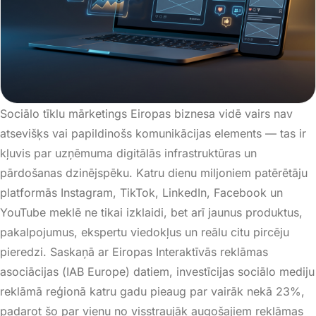
Sociālo tīklu mārketings Eiropas biznesa vidē vairs nav
atsevišķs vai papildinošs komunikācijas elements — tas ir
kļuvis par uzņēmuma digitālās infrastruktūras un
pārdošanas dzinējspēku
. Katru dienu miljoniem patērētāju
platformās
Instagram
,
TikTok
,
LinkedIn
,
Facebook
un
YouTube
meklē ne tikai izklaidi, bet arī jaunus produktus,
pakalpojumus, ekspertu viedokļus un reālu citu pircēju
pieredzi
. Saskaņā ar Eiropas Interaktīvās reklāmas
asociācijas (
IAB Europe
) datiem, investīcijas sociālo mediju
reklāmā reģionā katru gadu pieaug par vairāk nekā 23%,
padarot šo par vienu no visstraujāk augošajiem reklāmas