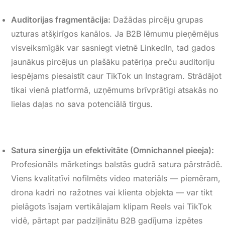
Auditorijas fragmentācija:
Dažādas pircēju grupas
uzturas atšķirīgos kanālos. Ja B2B lēmumu pieņēmējus
visveiksmīgāk var sasniegt vietnē
LinkedIn
, tad gados
jaunākus pircējus un plašāku patēriņa preču auditoriju
iespējams piesaistīt caur
TikTok
un
Instagram
. Strādājot
tikai vienā platformā, uzņēmums brīvprātīgi atsakās no
lielas daļas no sava potenciālā tirgus.
Satura sinerģija un efektivitāte (Omnichannel pieeja):
Profesionāls mārketings balstās gudrā satura pārstrādē
.
Viens kvalitatīvi nofilmēts video materiāls — piemēram,
drona kadri no ražotnes vai klienta objekta — var tikt
pielāgots īsajam vertikālajam klipam
Reels
vai
TikTok
vidē, pārtapt par padziļinātu B2B gadījuma izpētes