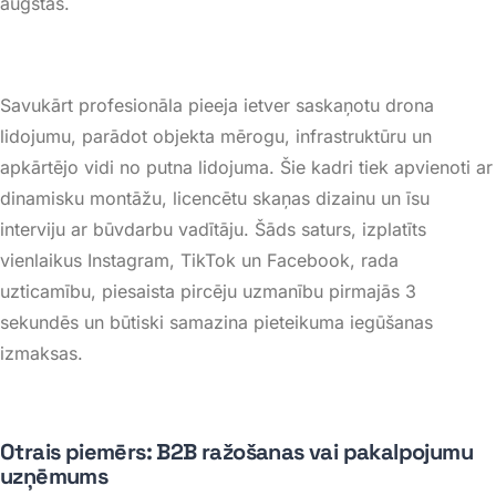
augstas
.
Savukārt profesionāla pieeja ietver saskaņotu drona
lidojumu, parādot objekta mērogu, infrastruktūru un
apkārtējo vidi no putna lidojuma
. Šie kadri tiek apvienoti ar
dinamisku montāžu, licencētu skaņas dizainu un īsu
interviju ar būvdarbu vadītāju
. Šāds saturs, izplatīts
vienlaikus
Instagram
,
TikTok
un
Facebook
, rada
uzticamību, piesaista pircēju uzmanību pirmajās 3
sekundēs un būtiski samazina pieteikuma iegūšanas
izmaksas
.
Otrais piemērs: B2B ražošanas vai pakalpojumu
uzņēmums