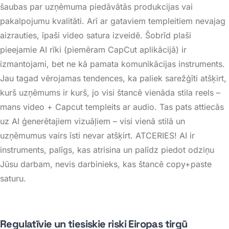
šaubas par uzņēmuma piedāvātās produkcijas vai
pakalpojumu kvalitāti
. Arī ar gataviem templeitiem nevajag
aizrauties, īpaši video satura izveidē. Šobrīd plaši
pieejamie AI rīki (piemēram CapCut aplikācijā) ir
izmantojami, bet ne kā pamata komunikācijas instruments.
Jau tagad vērojamas tendences, ka paliek sarežģīti atšķirt,
kurš uzņēmums ir kurš, jo visi štancē vienāda stila reels –
mans video + Capcut templeits ar audio. Tas pats attiecās
uz AI ģenerētajiem vizuāļiem – visi vienā stilā un
uzņēmumus vairs īsti nevar atšķirt. ATCERIES! AI ir
instruments, palīgs, kas atrisina un palīdz piedot odziņu
Jūsu darbam, nevis darbinieks, kas štancē copy+paste
saturu.
Regulatīvie un tiesiskie riski Eiropas tirgū