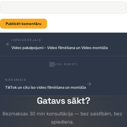
IEPRIEKŠĒJAIS
Video pakalpojumi – Video filmēšana un Video montāža
VISI RAKSTI
NĀKAMAIS
TikTok un citu īso video filmēšana un montāža
Gatavs sākt?
Bezmaksas 30 min konsultācija — bez saistībām, bez
spiediena.