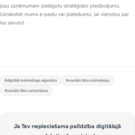
jūsu uzņēmumam pielāgotu stratēģisko piedāvājumu.
Uzrakstiet mums e-pastu vai pieteikumu, lai vienotos par
īsu sarunu!
#digitālā mārketinga aģentūra
#sociālo tīklu mārketings
#sosiālo tīklu uzturēšana
Ja Tev nepieciešama palīdzība digitālajā