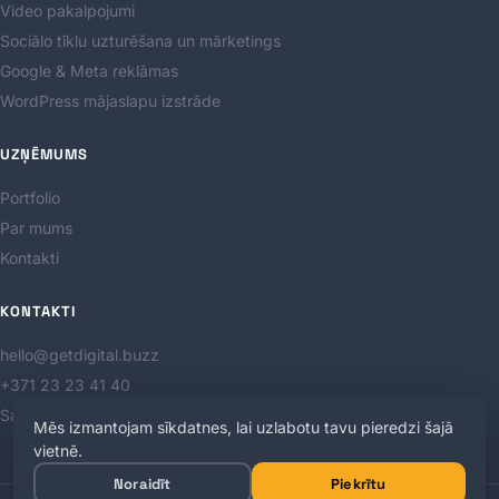
Video pakalpojumi
Sociālo tīklu uzturēšana un mārketings
Google & Meta reklāmas
WordPress mājaslapu izstrāde
UZŅĒMUMS
Portfolio
Par mums
Kontakti
KONTAKTI
hello@getdigital.buzz
+371 23 23 41 40
Sarkanmuižas dambis 22, Ventspils, LV-3601
Mēs izmantojam sīkdatnes, lai uzlabotu tavu pieredzi šajā
vietnē.
Noraidīt
Piekrītu