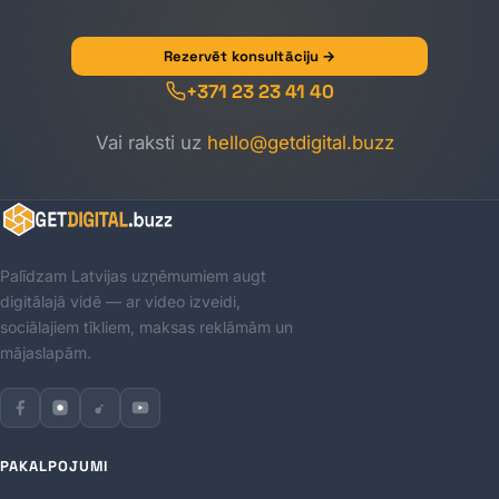
Rezervēt konsultāciju →
+371 23 23 41 40
Vai raksti uz
hello@getdigital.buzz
Palīdzam Latvijas uzņēmumiem augt
digitālajā vidē — ar video izveidi,
sociālajiem tīkliem, maksas reklāmām un
mājaslapām.
PAKALPOJUMI