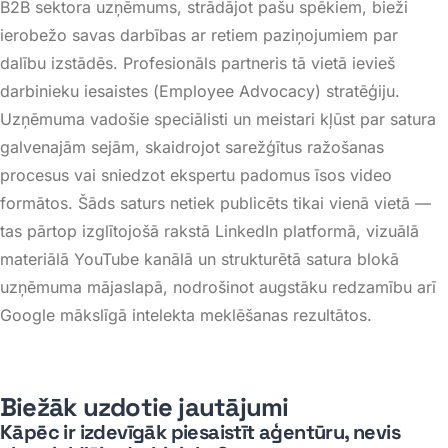
B2B sektora uzņēmums, strādājot pašu spēkiem, bieži
ierobežo savas darbības ar retiem paziņojumiem par
dalību izstādēs. Profesionāls partneris tā vietā ievieš
darbinieku iesaistes (
Employee Advocacy
) stratēģiju
.
Uzņēmuma vadošie speciālisti un meistari kļūst par satura
galvenajām sejām, skaidrojot sarežģītus ražošanas
procesus vai sniedzot ekspertu padomus īsos video
formātos
. Šāds saturs netiek publicēts tikai vienā vietā —
tas pārtop izglītojošā rakstā
LinkedIn
platformā, vizuālā
materiālā
YouTube
kanālā un strukturētā satura blokā
uzņēmuma mājaslapā, nodrošinot augstāku redzamību arī
Google mākslīgā intelekta meklēšanas rezultātos
.
Biežāk uzdotie jautājumi
Kāpēc ir izdevīgāk piesaistīt aģentūru, nevis