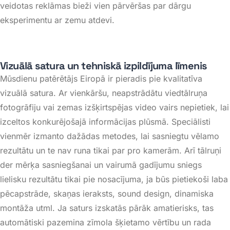
veidotas reklāmas bieži vien pārvēršas par dārgu
eksperimentu ar zemu atdevi
.
Vizuālā satura un tehniskā izpildījuma līmenis
Mūsdienu patērētājs Eiropā ir pieradis pie kvalitatīva
vizuālā satura. Ar vienkāršu, neapstrādātu viedtālruņa
fotogrāfiju vai zemas izšķirtspējas video vairs nepietiek, lai
izceltos konkurējošajā informācijas plūsmā
. Speciālisti
vienmēr izmanto dažādas metodes, lai sasniegtu vēlamo
rezultātu un te nav runa tikai par pro kamerām. Arī tālruņi
der mērķa sasniegšanai un vairumā gadījumu sniegs
lielisku rezultātu tikai pie nosacījuma, ja būs pietiekoši laba
pēcapstrāde, skaņas ieraksts, sound design, dinamiska
montāža utml.
Ja saturs izskatās pārāk amatierisks, tas
automātiski pazemina zīmola šķietamo vērtību un rada