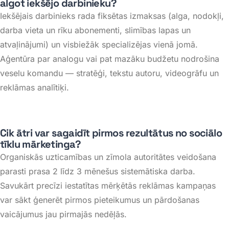
algot iekšējo darbinieku?
Iekšējais darbinieks rada fiksētas izmaksas (alga, nodokļi,
darba vieta un rīku abonementi, slimības lapas un
atvaļinājumi) un visbiežāk specializējas vienā jomā
.
Aģentūra par analogu vai pat mazāku budžetu nodrošina
veselu komandu — stratēģi, tekstu autoru, videogrāfu un
reklāmas analītiķi
.
Cik ātri var sagaidīt pirmos rezultātus no sociālo
tīklu mārketinga?
Organiskās uzticamības un zīmola autoritātes veidošana
parasti prasa 2 līdz 3 mēnešus sistemātiska darba
.
Savukārt precīzi iestatītas mērķētās reklāmas kampaņas
var sākt ģenerēt pirmos pieteikumus un pārdošanas
vaicājumus jau pirmajās nedēļās
.