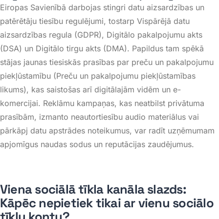
Eiropas Savienībā darbojas stingri datu aizsardzības un
patērētāju tiesību regulējumi, tostarp Vispārējā datu
aizsardzības regula (GDPR), Digitālo pakalpojumu akts
(DSA) un Digitālo tirgu akts (DMA)
. Papildus tam spēkā
stājas jaunas tiesiskās prasības par preču un pakalpojumu
piekļūstamību (Preču un pakalpojumu piekļūstamības
likums), kas saistošas arī digitālajām vidēm un e-
komercijai
. Reklāmu kampaņas, kas neatbilst privātuma
prasībām, izmanto neautortiesību audio materiālus vai
pārkāpj datu apstrādes noteikumus, var radīt uzņēmumam
apjomīgus naudas sodus un reputācijas zaudējumus
.
Viena sociālā tīkla kanāla slazds:
Kāpēc nepietiek tikai ar vienu sociālo
tīklu kontu?