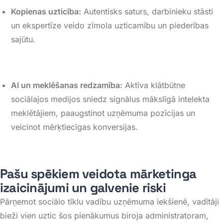
Kopienas uzticība:
Autentisks saturs, darbinieku stāsti
un ekspertīze veido zīmola uzticamību un piederības
sajūtu
.
AI un meklēšanas redzamība:
Aktīva klātbūtne
sociālajos medijos sniedz signālus mākslīgā intelekta
meklētājiem, paaugstinot uzņēmuma pozīcijas un
veicinot mērķtiecīgas konversijas
.
Pašu spēkiem veidota mārketinga
izaicinājumi un galvenie riski
Pārņemot sociālo tīklu vadību uzņēmuma iekšienē, vadītāji
bieži vien uztic šos pienākumus biroja administratoram,