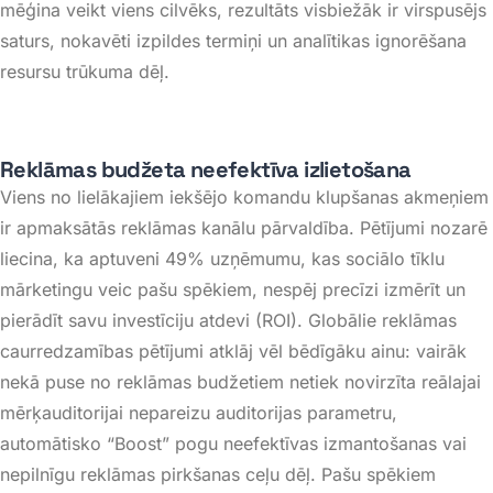
mēģina veikt viens cilvēks, rezultāts visbiežāk ir virspusējs
saturs, nokavēti izpildes termiņi un analītikas ignorēšana
resursu trūkuma dēļ
.
Reklāmas budžeta neefektīva izlietošana
Viens no lielākajiem iekšējo komandu klupšanas akmeņiem
ir apmaksātās reklāmas kanālu pārvaldība. Pētījumi nozarē
liecina, ka aptuveni 49% uzņēmumu, kas sociālo tīklu
mārketingu veic pašu spēkiem, nespēj precīzi izmērīt un
pierādīt savu investīciju atdevi (ROI)
. Globālie reklāmas
caurredzamības pētījumi atklāj vēl bēdīgāku ainu: vairāk
nekā puse no reklāmas budžetiem netiek novirzīta reālajai
mērķauditorijai nepareizu auditorijas parametru,
automātisko “Boost” pogu neefektīvas izmantošanas vai
nepilnīgu reklāmas pirkšanas ceļu dēļ
. Pašu spēkiem