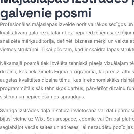
galvenie posmi
Profesionālas mājaslapas izveide norit vairākos secīgos u
kvalitatīvam gala rezultātam bez neparedzētiem sarežģīju
analizēta mērķauditorija, definēti biznesa mērķi un veikta 
vietnes struktūrai
. Tikai pēc tam, kad ir skaidra lapas strukt
Nākamajā posmā tiek izvēlēta tehniskā pieeja vizuālajam t
dizainu, kas tiek zīmēts Figma programmā, lai precīzi atbilst
augstas kvalitātes dizaina tēmu, kas ir ekonomiskāks risin
programmētājs sāk tehniskos darbus, pārvēršot dizainu fu
sistēmu un nepieciešamos spraudņus
.
Svarīga izstrādes daļa ir satura ievietošana vai datu pārne
bijusi vietne uz Wix, Squarespace, Joomla vai Drupal platfor
saglabājot vecās saites un adreses, lai nezaudētu pozīcija