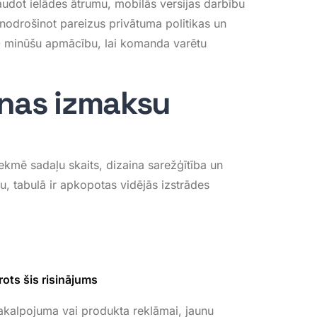
baudot ielādes ātrumu, mobilās versijas darbību
 nodrošinot pareizus privātuma politikas un
0 minūšu apmācību, lai komanda varētu
anas izmaksu
tekmē sadaļu skaits, dizaina sarežģītība un
u, tabulā ir apkopotas vidējās izstrādes
ots šis risinājums
akalpojuma vai produkta reklāmai, jaunu