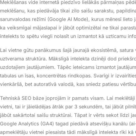
Meklēšanas vide internetā piedzīvo lielākās pārmaiņas pēd
meklēšanu, kas piedāvāja tikai zilo saišu sarakstu, papildi
sarunvalodas režīmi (Google AI Mode), kurus mēnesī lieto j
ka veiksmīgai mājaslapai ir jābūt optimizētai ne tikai parast
intelekts to spētu viegli nolasīt un izmantot kā uzticamu inf
Lai vietne gūtu panākumus šajā jaunajā ekosistēmā, satura v
uztverama struktūra
. Mākslīgā intelekta dzinēji dod priekšro
uzdotajiem jautājumiem
. Tāpēc ieteicams izmantot jautājum
tabulas un īsas, koncentrētas rindkopas
. Svarīgi ir izvairīt
vienkāršā, bet autoratīvā valodā, kas sniedz patiesu vērtību
Tehniskā SEO bāze joprojām ir pamats visam
. Lai meklētāj
vietni, tai ir jāielādējas ātrāk par 3 sekundēm, tai jābūt pil
jābūt sakārtotai saišu struktūrai
. Tāpat ir vērts sekot līdzi 
Google Analytics (GA4) tagad piedāvā atsevišķu kanālu (ai-a
apmeklētāju vietnei piesaista tādi mākslīgā intelekta rīki 