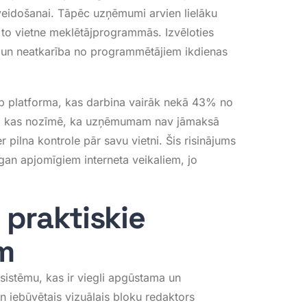
veidošanai
. Tāpēc uzņēmumi arvien lielāku
r to vietne meklētājprogrammās
. Izvēloties
ība un neatkarība no programmētājiem ikdienas
eb platforma, kas darbina vairāk nekā 43% no
ma, kas nozīmē, ka uzņēmumam nav jāmaksā
 pilna kontrole pār savu vietni
. Šis risinājums
an apjomīgiem interneta veikaliem, jo
praktiskie
m
 sistēmu, kas ir viegli apgūstama un
 un iebūvētais vizuālais bloku redaktors