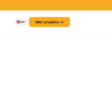
Sākt projektu →
LV