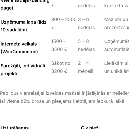
Viena sadaļa (Landing
€
nedēļas
kontaktu v
page)
800 – 2500
3 – 6
Maziem un
Uzņēmuma lapa (līdz
€
nedēļas
prezentēša
10 sadaļām)
1500 –
5 – 8
Uzņēmumiem
Interneta veikals
3500 €
nedēļas
automatizē
(WooCommerce)
Sākot no
2 – 4
Lielākām s
Sarežģīti, individuāli
3200 €
mēneši
un unikālā
projekti
Papildus vienreizējai izveides maksai ir jārēķinās ar nelie
lai vietne būtu droša un pieejama lietotājiem jebkurā laikā
.
Uzturēšanas
Cik bieži