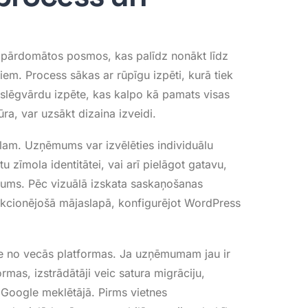
n pārdomātos posmos, kas palīdz nonākt līdz
miem
. Process sākas ar rūpīgu izpēti, kurā tiek
atslēgvārdu izpēte, kas kalpo kā pamats visas
ūra, var uzsākt dizaina izveidi
.
ēlam
. Uzņēmums var izvēlēties individuālu
u zīmola identitātei, vai arī pielāgot gatavu,
ājums
. Pēc vizuālā izskata saskaņošanas
nkcionējošā mājaslapā, konfigurējot WordPress
se no vecās platformas
. Ja uzņēmumam jau ir
mas, izstrādātāji veic satura migrāciju,
s Google meklētājā
. Pirms vietnes