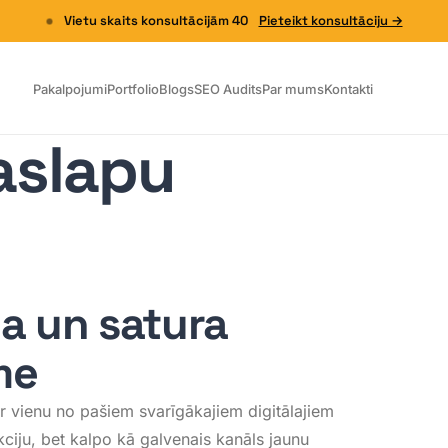
Vietu skaits konsultācijām 40
Pieteikt konsultāciju →
Pakalpojumi
Portfolio
Blogs
SEO Audits
Par mums
Kontakti
aslapu
ba un satura
me
r vienu no pašiem svarīgākajiem digitālajiem
nkciju, bet kalpo kā galvenais kanāls jaunu