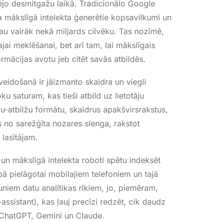
ējo desmitgažu laikā
. Tradicionālo Google
na mākslīgā intelekta ģenerētie kopsavilkumi un
au vairāk nekā miljards cilvēku
. Tas nozīmē,
ajai meklēšanai, bet arī tam, lai mākslīgais
ormācijas avotu jeb citēt savās atbildēs
.
eidošanā ir jāizmanto skaidra un viegli
ku saturam, kas tieši atbild uz lietotāju
u-atbilžu formātu, skaidrus apakšvirsrakstus,
ies no sarežģīta nozares slenga, rakstot
 lasītājam
.
i un mākslīgā intelekta roboti spētu indeksēt
nībā pielāgotai mobilajiem telefoniem un tajā
jauniem datu analītikas rīkiem, jo, piemēram,
ssistant), kas ļauj precīzi redzēt, cik daudz
kā ChatGPT, Gemini un Claude
.