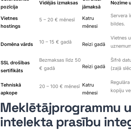
Vidējās izmaksas
Nozīme u
pozīcija
jāmaksā
Servera ī
Vietnes
Katru
5 – 20 € mēnesī
bildes
.
hostings
mēnesi
Vietnes u
10 – 15 € gadā
Domēna vārds
Reizi gadā
uznemums
Bezmaksas līdz 50
Šifrē dat
SSL drošības
Reizi gadā
€ gadā
(zaļā slē
sertifikāts
Regulāra
Tehniskā
Katru
20 – 100 € mēnesī
kopiju v
apkope
mēnesi
Meklētājprogrammu u
intelekta prasību inte