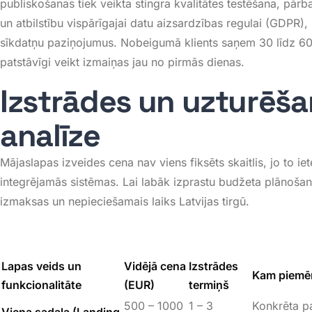
publiskošanas tiek veikta stingra kvalitātes testēšana, pār
un atbilstību vispārīgajai datu aizsardzības regulai (GDPR),
sīkdatņu paziņojumus
. Nobeigumā klients saņem 30 līdz 6
patstāvīgi veikt izmaiņas jau no pirmās dienas
.
Izstrādes un uzturēš
analīze
Mājaslapas izveides cena nav viens fiksēts skaitlis, jo to ie
integrējamās sistēmas
. Lai labāk izprastu budžeta plānošan
izmaksas un nepieciešamais laiks Latvijas tirgū
.
Lapas veids un
Vidējā cena
Izstrādes
Kam piemēr
funkcionalitāte
(EUR)
termiņš
500 – 1000
1 – 3
Konkrēta p