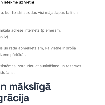
n ietekme uz vietni
re, kur fiziski atrodas visi mājaslapas faili un
nikālā adrese internetā (piemēram,
.lv)
.
us un rāda apmeklētājam, ka vietne ir droša
dzene pārlūkā)
.
 sistēmas, spraudņu atjaunināšana un rezerves
eidošana
.
n mākslīgā
grācija