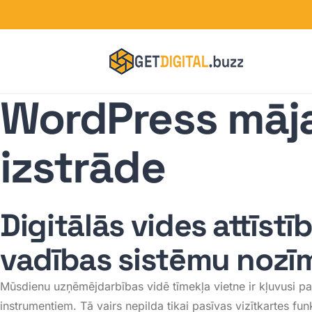
WordPress māj
izstrāde
Digitālās vides attīstī
vadības sistēmu nozī
Mūsdienu uzņēmējdarbības vidē tīmekļa vietne ir kļuvusi pa
instrumentiem
. Tā vairs nepilda tikai pasīvas vizītkartes fu