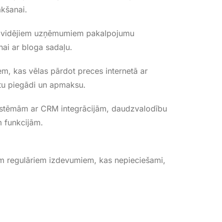
ākšanai
.
 vidējiem uzņēmumiem pakalpojumu
nai ar bloga sadaļu
.
, kas vēlas pārdot preces internetā ar
tu piegādi un apmaksu
.
istēmām ar CRM integrācijām, daudzvalodību
m funkcijām
.
liem regulāriem izdevumiem, kas nepieciešami,