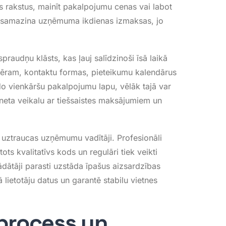
s rakstus, mainīt pakalpojumu cenas vai labot
i samazina uzņēmuma ikdienas izmaksas, jo
praudņu klāsts, kas ļauj salīdzinoši īsā laikā
ēram, kontaktu formas, pieteikumu kalendārus
o vienkāršu pakalpojumu lapu, vēlāk tajā var
neta veikalu ar tiešsaistes maksājumiem un
ži uztraucas uzņēmumu vadītāji
. Profesionāli
ots kvalitatīvs kods un regulāri tiek veikti
rādātāji parasti uzstāda īpašus aizsardzības
lietotāju datus un garantē stabilu vietnes
 process un