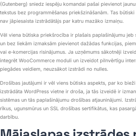
(Gutenberg) sniedz iespēju komandai pašai pievienot jaunu
tekstus bez programmēšanas priekšzināšanām
. Tas būtisk
nav jāpiesaista izstrādātājs par katru mazāko izmaiņu
.
Vēl viena būtiska priekšrocība ir plašais paplašinājumu jeb s
un bez liekām izmaksām pievienot dažādas funkcijas, piem
vai e-komercijas risinājumus
. Ja uzņēmums sākotnēji izveid
integrēt WooCommerce moduli un izveidot pilnvērtīgu inter
piegādes veidiem, neuzsākot izstrādi no nulles
.
Drošības jautājumi ir vēl viens būtisks aspekts, par ko bie
izstrādāta WordPress vietne ir droša, ja tās izveidē ir izmant
sistēmas un tās paplašinājumu drošības atjauninājumi
. Izst
rīkus, ugunsmūrus un SSL drošības sertifikātus, kas pasargā 
darbību
.
Mājaslapas izstrādes